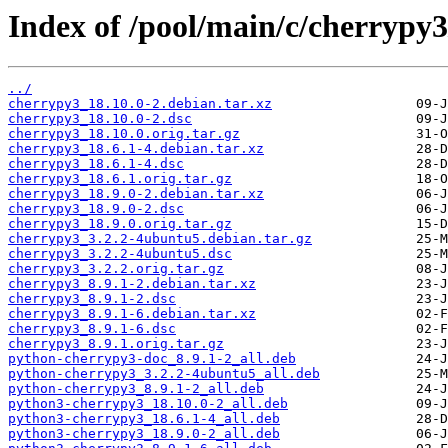
Index of /pool/main/c/cherrypy3
../
cherrypy3_18.10.0-2.debian.tar.xz
cherrypy3_18.10.0-2.dsc
cherrypy3_18.10.0.orig.tar.gz
cherrypy3_18.6.1-4.debian.tar.xz
cherrypy3_18.6.1-4.dsc
cherrypy3_18.6.1.orig.tar.gz
cherrypy3_18.9.0-2.debian.tar.xz
cherrypy3_18.9.0-2.dsc
cherrypy3_18.9.0.orig.tar.gz
cherrypy3_3.2.2-4ubuntu5.debian.tar.gz
cherrypy3_3.2.2-4ubuntu5.dsc
cherrypy3_3.2.2.orig.tar.gz
cherrypy3_8.9.1-2.debian.tar.xz
cherrypy3_8.9.1-2.dsc
cherrypy3_8.9.1-6.debian.tar.xz
cherrypy3_8.9.1-6.dsc
cherrypy3_8.9.1.orig.tar.gz
python-cherrypy3-doc_8.9.1-2_all.deb
python-cherrypy3_3.2.2-4ubuntu5_all.deb
python-cherrypy3_8.9.1-2_all.deb
python3-cherrypy3_18.10.0-2_all.deb
python3-cherrypy3_18.6.1-4_all.deb
python3-cherrypy3_18.9.0-2_all.deb